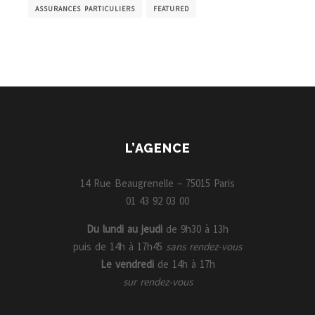
ASSURANCES PARTICULIERS
FEATURED
L’AGENCE
14 Rue Beaugrenelle – 75015 Paris
01 43 92 03 00
Du lundi au jeudi
de 9h30 à 13h
puis de 14h à 17h45
sans rendez-vous
Le vendredi
de 14h à 17h
sur rendez-vous