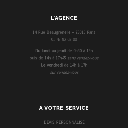
L’AGENCE
14 Rue Beaugrenelle – 75015 Paris
01 43 92 03 00
Du lundi au jeudi
de 9h30 à 13h
puis de 14h à 17h45
sans rendez-vous
Le vendredi
de 14h à 17h
sur rendez-vous
A VOTRE SERVICE
DEVIS PERSONNALISÉ