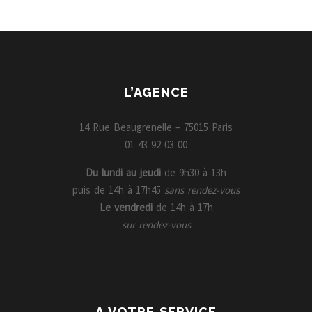
L’AGENCE
14 Rue Beaugrenelle – 75015 Paris
01 43 92 03 00
Du lundi au jeudi
de 9h30 à 13h
puis de 14h à 17h45
sans rendez-vous
Le vendredi
de 14h à 17h
sur rendez-vous
A VOTRE SERVICE