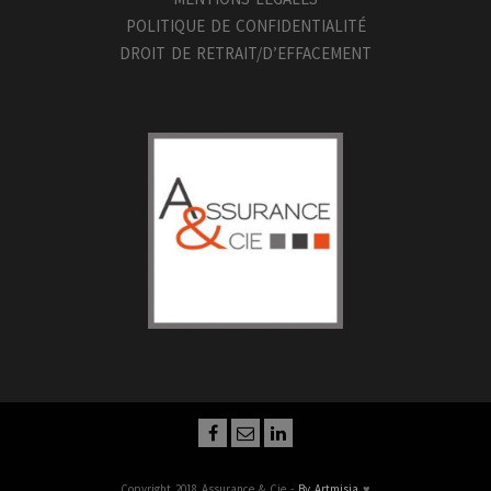
POLITIQUE DE CONFIDENTIALITÉ
DROIT DE RETRAIT/D’EFFACEMENT
Copyright 2018 Assurance & Cie -
By Artmisia
♥