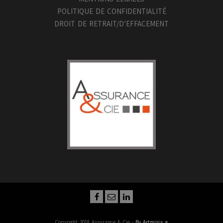
POLITIQUE DE CONFIDENTIALITÉ
DROIT DE RETRAIT/D’EFFACEMENT
Copyright 2018 Assurance & Cie -
By Artmisia
♥