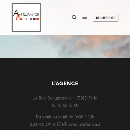
RECHERCHER
Menu principal
Rechercher
L’AGENCE
14 Rue Beaugrenelle – 75015 Paris
01 43 92 03 00
Du lundi au jeudi
de 9h30 à 13h
puis de 14h à 17h45
sans rendez-vous