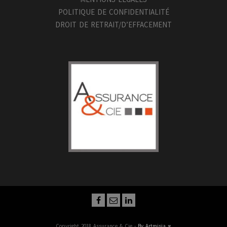
POLITIQUE DE CONFIDENTIALITÉ
DROIT DE RETRAIT/D’EFFACEMENT
Copyright 2018 Assurance & Cie -
By Artmisia
♥