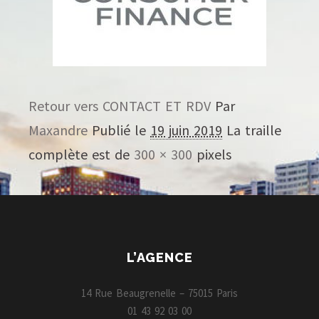
Retour vers CONTACT ET RDV
Par
Maxandre
Publié le
19 juin 2019
La traille
complète est de
300 × 300
pixels
L’AGENCE
14 Rue Beaugrenelle – 75015 Paris
01 43 92 03 00